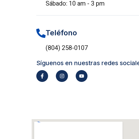
Sábado: 10 am - 3 pm
Teléfono
(804) 258-0107
Síguenos en nuestras redes social
F
I
Y
a
n
o
c
s
u
e
t
t
b
a
u
o
g
b
o
r
e
k
a
-
m
f