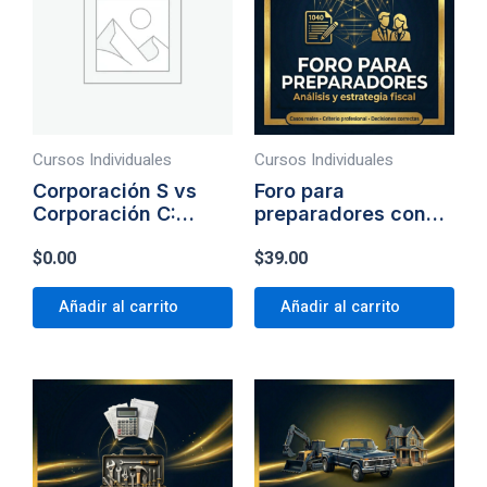
Cursos Individuales
Cursos Individuales
Corporación S vs
Foro para
Corporación C:
preparadores con
Diferencias Clave
estrategia
$
0.00
$
39.00
para Elegir Bien
Añadir al carrito
Añadir al carrito