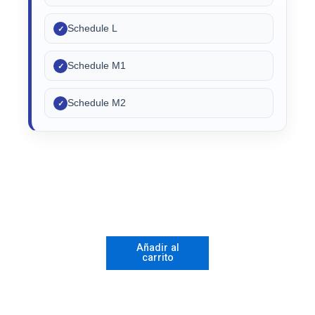
Schedule L
✓
Schedule M1
✓
Schedule M2
✓
Form
1065:
Comprehensive
Line-
Añadir al
carrito
by-
Line