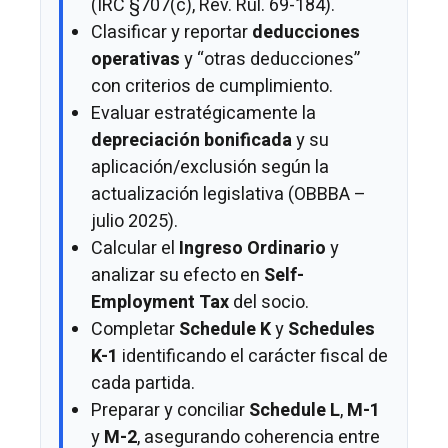
(IRC §707(c), Rev. Rul. 69-184).
Clasificar y reportar
deducciones
operativas
y “otras deducciones”
con criterios de cumplimiento.
Evaluar estratégicamente la
depreciación bonificada
y su
aplicación/exclusión según la
actualización legislativa (OBBBA –
julio 2025).
Calcular el
Ingreso Ordinario
y
analizar su efecto en
Self-
Employment Tax
del socio.
Completar
Schedule K
y
Schedules
K-1
identificando el carácter fiscal de
cada partida.
Preparar y conciliar
Schedule L
,
M-1
y
M-2
, asegurando coherencia entre