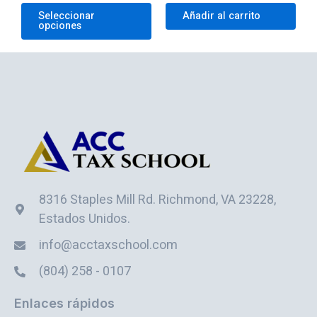
página
Seleccionar
Añadir al carrito
opciones
de
producto
8316 Staples Mill Rd. Richmond, VA 23228,
Estados Unidos.
info@acctaxschool.com
(804) 258 - 0107
Enlaces rápidos