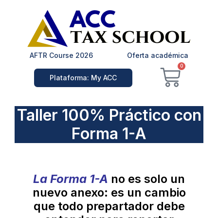
Ir
al
contenido
AFTR Course 2026
Oferta académica
Carrit
0
Plataforma: My ACC
Taller 100% Práctico con
Forma 1-A
La Forma 1-A
no es solo un
nuevo anexo: es un cambio
que todo prepartador debe