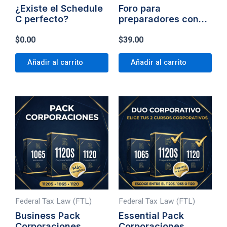
¿Existe el Schedule
Foro para
C perfecto?
preparadores con
estrategia
$
0.00
$
39.00
Añadir al carrito
Añadir al carrito
Este
producto
tiene
múltiples
variantes.
Las
opciones
se
Federal Tax Law (FTL)
Federal Tax Law (FTL)
pueden
Business Pack
Essential Pack
elegir
Corporaciones
Corporaciones