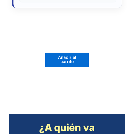
Taller
100%
Práctico
con
Añadir al
carrito
Forma
1-
A
cantidad
¿A quién va