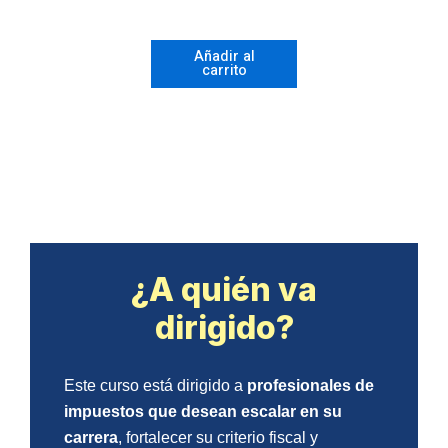
Comprehensive
Line-
Añadir al
carrito
By-
Line
Preparation
cantidad
¿A quién va
dirigido?
Este curso está dirigido a
profesionales de
impuestos que desean escalar en su
carrera
, fortalecer su criterio fiscal y