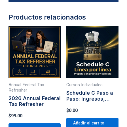
Productos relacionados
Annual Federal Tax
Cursos Individuales
Refresher
Schedule C Paso a
2026 Annual Federal
Paso: Ingresos,
Tax Refresher
Gastos y Errores
$
0.00
Comunes
$
99.00
Añadir al carrito